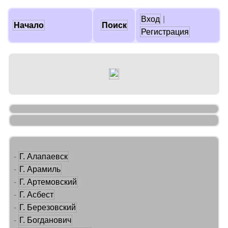
Вход
|
Начало
Поиск
Регистрация
-
Г. Алапаевск
-
Г. Арамиль
-
Г. Артемовский
-
Г. Асбест
-
Г. Березовский
-
Г. Богданович