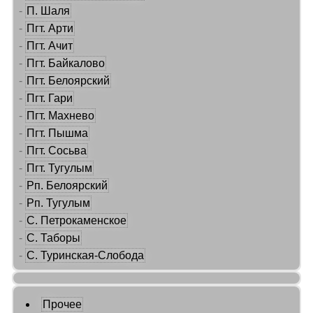
-
П. Шаля
-
Пгт. Арти
-
Пгт. Ачит
-
Пгт. Байкалово
-
Пгт. Белоярский
-
Пгт. Гари
-
Пгт. Махнево
-
Пгт. Пышма
-
Пгт. Сосьва
-
Пгт. Тугулым
-
Рп. Белоярский
-
Рп. Тугулым
-
С. Петрокаменское
-
С. Таборы
-
С. Туринская-Слобода
Прочее