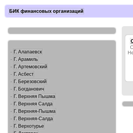
БИК финансовых организаций
С
-
Г. Алапаевск
Не
-
Г. Арамиль
-
Г. Артемовский
-
Г. Асбест
-
Г. Березовский
-
Г. Богданович
-
Г. Верхняя Пышма
-
Г. Верхняя Салда
-
Г. Верхняя-Пышма
-
Г. Верхняя-Салда
-
Г. Верхотурье