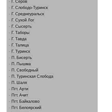
-
Г. Серов
-
Г. Слободо-Туринск
-
Г. Среднеуральск
-
Г. Сухой Лог
-
Г. Сысерть
-
Г. Таборы
-
Г. Тавда
-
Г. Талица
-
Г. Туринск
-
П. Бисерть
-
П. Пышма
-
П. Свободный
-
П. Туринская Слобода
-
П. Шаля
-
Пгт. Арти
-
Пгт. Ачит
-
Пгт. Байкалово
-
Пгт. Белоярский