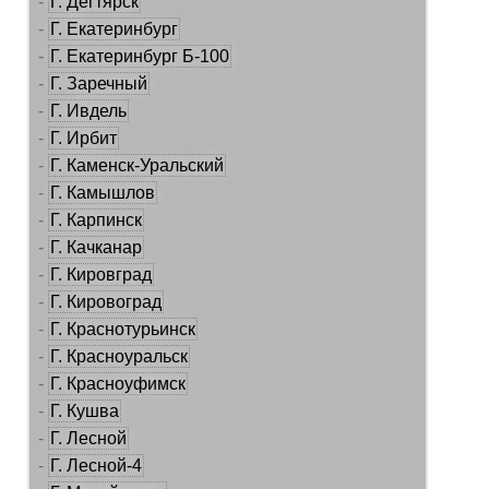
-
Г. Дегтярск
-
Г. Екатеринбург
-
Г. Екатеринбург Б-100
-
Г. Заречный
-
Г. Ивдель
-
Г. Ирбит
-
Г. Каменск-Уральский
-
Г. Камышлов
-
Г. Карпинск
-
Г. Качканар
-
Г. Кировград
-
Г. Кировоград
-
Г. Краснотурьинск
-
Г. Красноуральск
-
Г. Красноуфимск
-
Г. Кушва
-
Г. Лесной
-
Г. Лесной-4