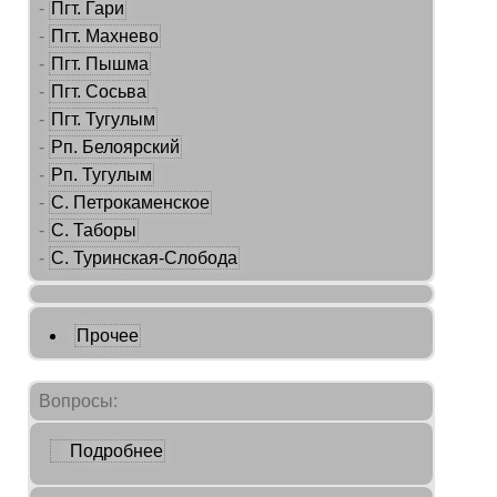
-
Пгт. Гари
-
Пгт. Махнево
-
Пгт. Пышма
-
Пгт. Сосьва
-
Пгт. Тугулым
-
Рп. Белоярский
-
Рп. Тугулым
-
С. Петрокаменское
-
С. Таборы
-
С. Туринская-Слобода
Прочее
Вопросы:
Подробнее