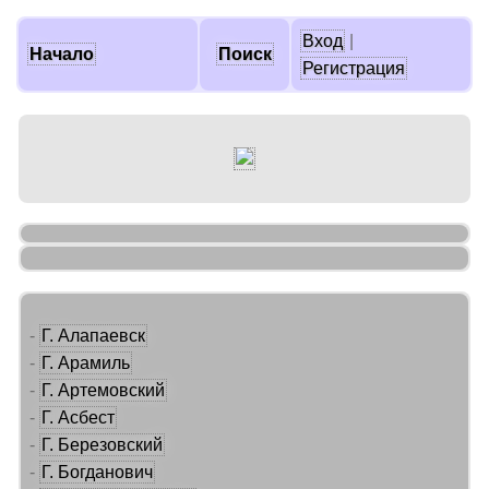
Вход
|
Начало
Поиск
Регистрация
-
Г. Алапаевск
-
Г. Арамиль
-
Г. Артемовский
-
Г. Асбест
-
Г. Березовский
-
Г. Богданович