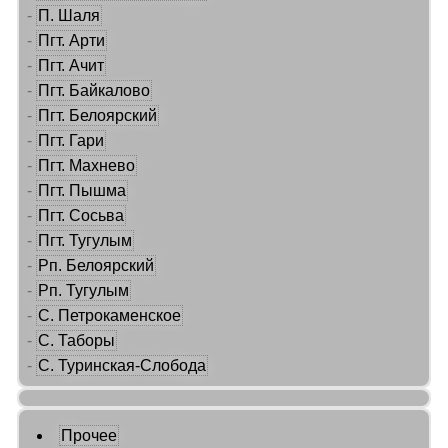
-
П. Шаля
-
Пгт. Арти
-
Пгт. Ачит
-
Пгт. Байкалово
-
Пгт. Белоярский
-
Пгт. Гари
-
Пгт. Махнево
-
Пгт. Пышма
-
Пгт. Сосьва
-
Пгт. Тугулым
-
Рп. Белоярский
-
Рп. Тугулым
-
С. Петрокаменское
-
С. Таборы
-
С. Туринская-Слобода
Прочее