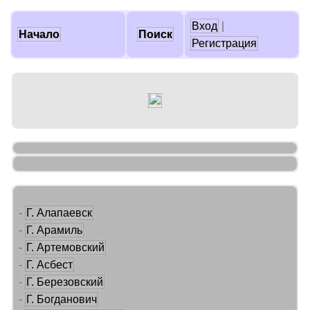
Вход
|
Начало
Поиск
Регистрация
-
Г. Алапаевск
-
Г. Арамиль
-
Г. Артемовский
-
Г. Асбест
-
Г. Березовский
-
Г. Богданович