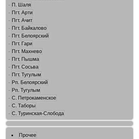
-
П. Шаля
-
Пгт. Арти
-
Пгт. Ачит
-
Пгт. Байкалово
-
Пгт. Белоярский
-
Пгт. Гари
-
Пгт. Махнево
-
Пгт. Пышма
-
Пгт. Сосьва
-
Пгт. Тугулым
-
Рп. Белоярский
-
Рп. Тугулым
-
С. Петрокаменское
-
С. Таборы
-
С. Туринская-Слобода
Прочее