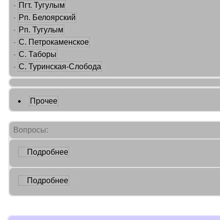
-
Пгт. Тугулым
-
Рп. Белоярский
-
Рп. Тугулым
-
С. Петрокаменское
-
С. Таборы
-
С. Туринская-Слобода
Прочее
Вопросы:
Подробнее
Подробнее