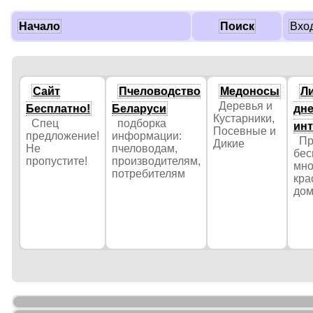
Начало
Поиск
Вхо
Сайт
Пчеловодство
Медоносы
Л
Деревья и
Бесплатно!
Беларуси
дне
Кустарники,
Спец
подборка
инт
Посевные и
предложение!
информации:
Пр
Дикие
Не
пчеловодам,
бес
пропустите!
производителям,
мно
потребителям
кра
до