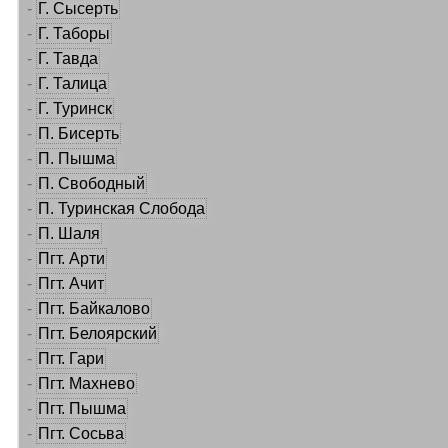
-
Г. Сысерть
-
Г. Таборы
-
Г. Тавда
-
Г. Талица
-
Г. Туринск
-
П. Бисерть
-
П. Пышма
-
П. Свободный
-
П. Туринская Слобода
-
П. Шаля
-
Пгт. Арти
-
Пгт. Ачит
-
Пгт. Байкалово
-
Пгт. Белоярский
-
Пгт. Гари
-
Пгт. Махнево
-
Пгт. Пышма
-
Пгт. Сосьва