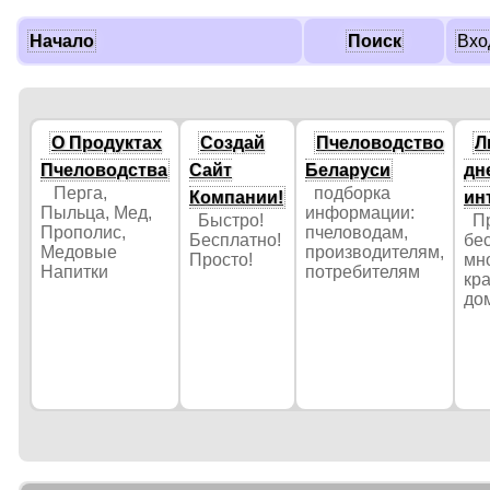
Начало
Поиск
Вхо
О Продуктах
Создай
Пчеловодство
Л
Пчеловодства
Сайт
Беларуси
дн
Перга,
подборка
Компании!
ин
Пыльца, Мед,
информации:
Быстро!
Пр
Прополис,
пчеловодам,
Бесплатно!
бе
Медовые
производителям,
Просто!
мн
Напитки
потребителям
кр
до