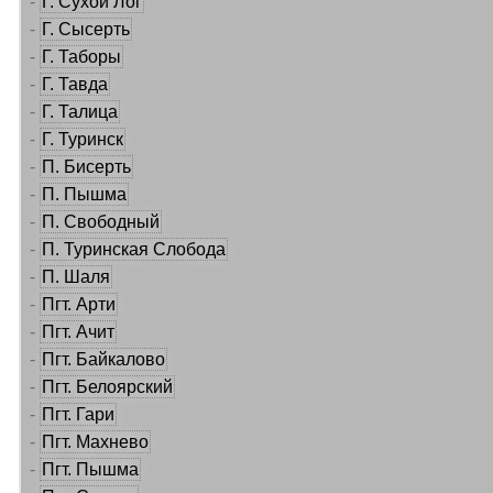
-
Г. Сухой Лог
-
Г. Сысерть
-
Г. Таборы
-
Г. Тавда
-
Г. Талица
-
Г. Туринск
-
П. Бисерть
-
П. Пышма
-
П. Свободный
-
П. Туринская Слобода
-
П. Шаля
-
Пгт. Арти
-
Пгт. Ачит
-
Пгт. Байкалово
-
Пгт. Белоярский
-
Пгт. Гари
-
Пгт. Махнево
-
Пгт. Пышма