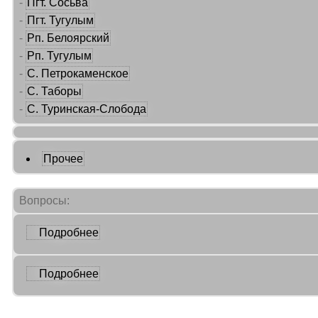
-
Пгт. Сосьва
-
Пгт. Тугулым
-
Рп. Белоярский
-
Рп. Тугулым
-
С. Петрокаменское
-
С. Таборы
-
С. Туринская-Слобода
Прочее
Вопросы:
Подробнее
Подробнее