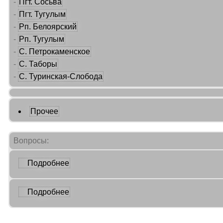
-
Пгт. Сосьва
-
Пгт. Тугулым
-
Рп. Белоярский
-
Рп. Тугулым
-
С. Петрокаменское
-
С. Таборы
-
С. Туринская-Слобода
Прочее
Вопросы:
Подробнее
Подробнее