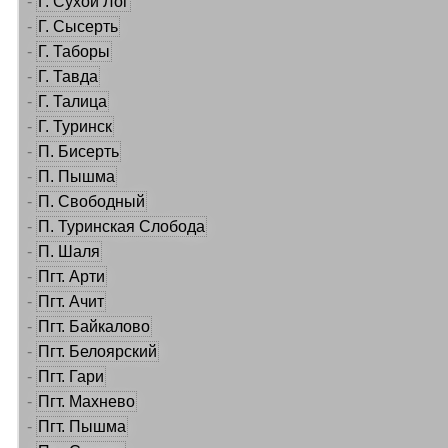
-
Г. Сухой Лог
-
Г. Сысерть
-
Г. Таборы
-
Г. Тавда
-
Г. Талица
-
Г. Туринск
-
П. Бисерть
-
П. Пышма
-
П. Свободный
-
П. Туринская Слобода
-
П. Шаля
-
Пгт. Арти
-
Пгт. Ачит
-
Пгт. Байкалово
-
Пгт. Белоярский
-
Пгт. Гари
-
Пгт. Махнево
-
Пгт. Пышма