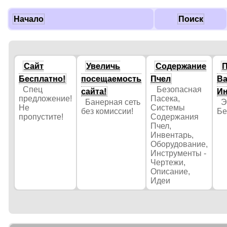
Начало
Поиск
Сайт
Увеличь
Содержание
П
Бесплатно!
посещаемость
Пчел
Ва
Спец
Безопасная
сайта!
Ин
предложение!
Пасека,
Банерная сеть
Эт
Не
Системы
без комиссии!
Бе
пропустите!
Содержания
Пчел,
Инвентарь,
Оборудование,
Инструменты -
Чертежи,
Описание,
Идеи