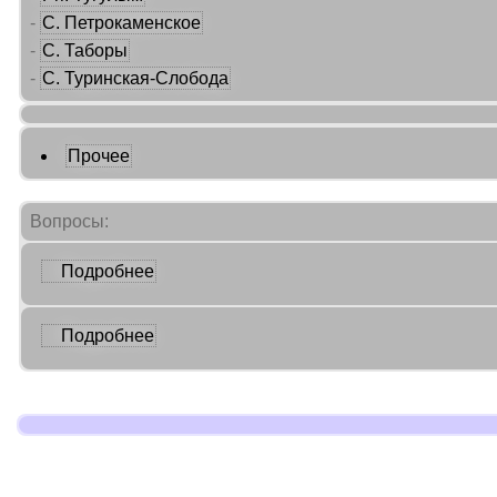
-
С. Петрокаменское
-
С. Таборы
-
С. Туринская-Слобода
Прочее
Вопросы:
Подробнее
Подробнее