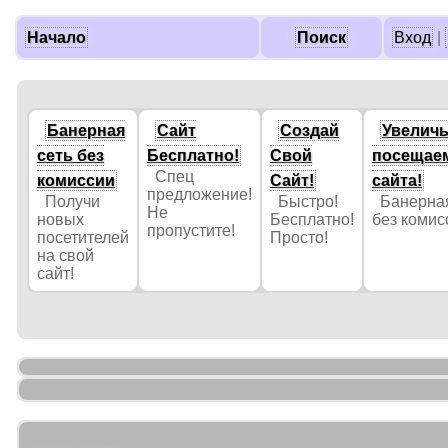
Начало
Поиск
Вход
|
Банерная
Сайт
Создай
Увелич
сеть без
Бесплатно!
Свой
посещае
Спец
комиссии
Сайт!
сайта!
предложение!
Получи
Быстро!
Банерная
Не
новых
Бесплатно!
без коми
пропустите!
посетителей
Просто!
на свой
сайт!