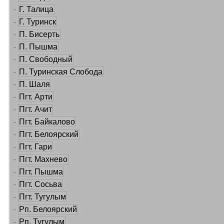
-
Г. Талица
-
Г. Туринск
-
П. Бисерть
-
П. Пышма
-
П. Свободный
-
П. Туринская Слобода
-
П. Шаля
-
Пгт. Арти
-
Пгт. Ачит
-
Пгт. Байкалово
-
Пгт. Белоярский
-
Пгт. Гари
-
Пгт. Махнево
-
Пгт. Пышма
-
Пгт. Сосьва
-
Пгт. Тугулым
-
Рп. Белоярский
-
Рп. Тугулым