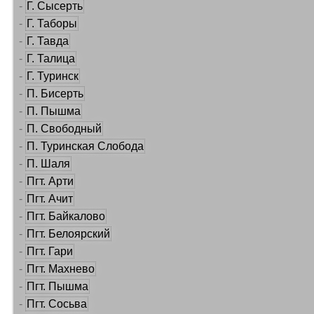
-
Г. Сысерть
-
Г. Таборы
-
Г. Тавда
-
Г. Талица
-
Г. Туринск
-
П. Бисерть
-
П. Пышма
-
П. Свободный
-
П. Туринская Слобода
-
П. Шаля
-
Пгт. Арти
-
Пгт. Ачит
-
Пгт. Байкалово
-
Пгт. Белоярский
-
Пгт. Гари
-
Пгт. Махнево
-
Пгт. Пышма
-
Пгт. Сосьва