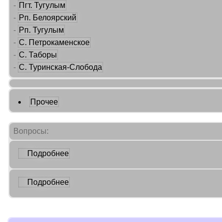
-
Пгт. Тугулым
-
Рп. Белоярский
-
Рп. Тугулым
-
С. Петрокаменское
-
С. Таборы
-
С. Туринская-Слобода
Прочее
Вопросы:
Подробнее
Подробнее